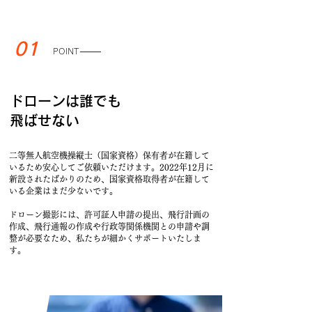
01
POINT
ドローンは誰でも
飛ばせない
二等無人航空機操縦士（国家資格）保有者が在籍して
いるため安心してご依頼いただけます。2022年12月に
新設されたばかりのため、国家資格取得者が在籍して
いる企業はまだ少ないです。
二等無人航空操縦士（国家資格）取得操
ドローン撮影には、許可証人申請の提出、飛行計画の
縦者
作成、飛行通報の作成や行政等関係機関との申請や調
整が必要なため、私たちが細かくサポートいたしま
す。
​無人航空機操縦士（国家資格）取得操縦者