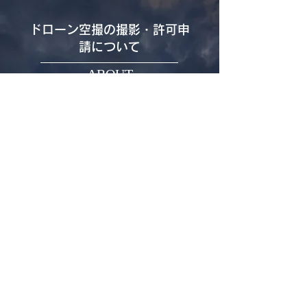
ドローン空撮の撮影・許可申
請について
ABOUT
ドローン撮影には許可がなければ撮影で
きない場所や方法などがあります。
フライトに必要な資格をもつスタッフが
対応させていただきます。
当社では、国家資格である2等無人航空
機操縦士の国家資格を保有したスタッフ
が在籍しています。下記特定飛行につい
ても許可承認申請が簡素化され、スピー
ディーな対応が可能となります。
・人や家屋の密集している地域の上空
・夜間飛行
・目視外飛行