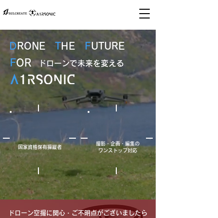
D
RONE
T
HE
F
UTURE
F
OR
​ドローンで未来を変える
撮影・企画・編集の
​国家資格保有操縦者
ワンストップ対応
ドローン空撮に関心・ご不明点がございましたら